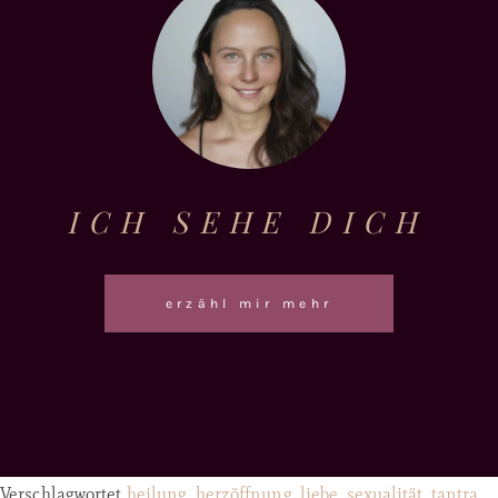
ICH SEHE DICH
erzähl mir mehr
Verschlagwortet
heilung
,
herzöffnung
,
liebe
,
sexualität
,
tantra
,